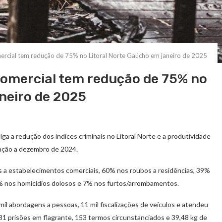
rcial tem redução de 75% no Litoral Norte Gaúcho em janeiro de 2025
omercial tem redução de 75% no
neiro de 2025
ga a redução dos índices criminais no Litoral Norte e a produtividade
ração a dezembro de 2024.
a estabelecimentos comerciais, 60% nos roubos a residências, 39%
9% nos homicídios dolosos e 7% nos furtos/arrombamentos.
8 mil abordagens a pessoas, 11 mil fiscalizações de veículos e atendeu
381 prisões em flagrante, 153 termos circunstanciados e 39,48 kg de