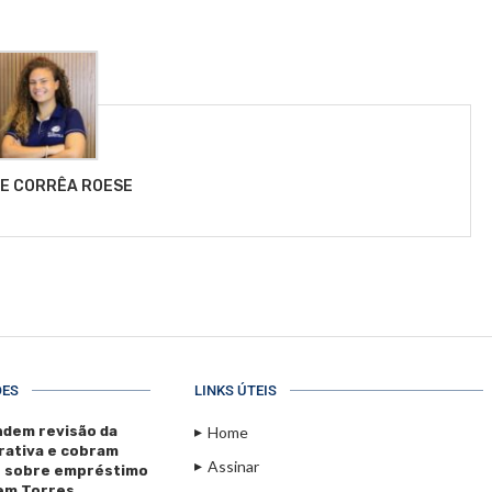
LE CORRÊA ROESE
ÕES
LINKS ÚTEIS
dem revisão da
Home
rativa e cobram
Assinar
s sobre empréstimo
 em Torres