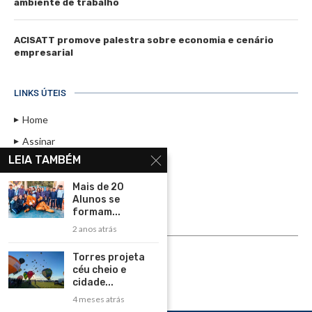
ambiente de trabalho
ACISATT promove palestra sobre economia e cenário
empresarial
LINKS ÚTEIS
Home
Assinar
LEIA TAMBÉM
Contato
Política de Privacidade
Mais de 20
Alunos se
Rádio Maristela - Ao Vivo
formam...
2 anos atrás
ASSINE
Torres projeta
ASSINE
céu cheio e
cidade...
4 meses atrás