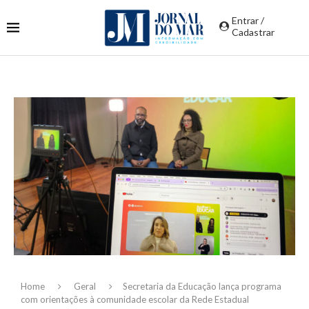
Entrar /
Cadastrar
Home
Geral
Secretaria da Educação lança programa
com orientações à comunidade escolar da Rede Estadual