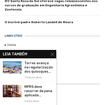
IFC Santa Rosa do Sul oferece vagas remanescentes nos
cursos de graduação em Engenharia Agronômica e
Zootecnia
O incrível padre Roberto Landell de Moura
LINKS ÚTEIS
Home
Assinar
LEIA TAMBÉM
Contato
Torres avança
Política de Privacidade
na regularização
dos quiosques...
Rádio Maristela - Ao Vivo
7 meses atrás
ASSINE
MPRS deve
recorrer de pena
ASSINE
aplicada...
2 anos atrás