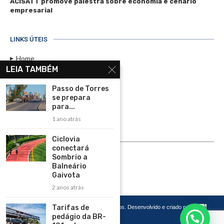
ACISATT promove palestra sobre economia e cenário
empresarial
LINKS ÚTEIS
Home
LEIA TAMBÉM
Assinar
Passo de Torres
Contato
se prepara
Política de Privacidade
para...
1 ano atrás
Rádio Maristela - Ao Vivo
Ciclovia
ASSINE
conectará
Sombrio a
ASSINE
Balneário
Gaivota
2 anos atrás
Tarifas de
Copyright 2026 – Todos os Direitos Reservados. Desenvolvido e criado por
Cadô
Agência de Marketing
pedágio da BR-