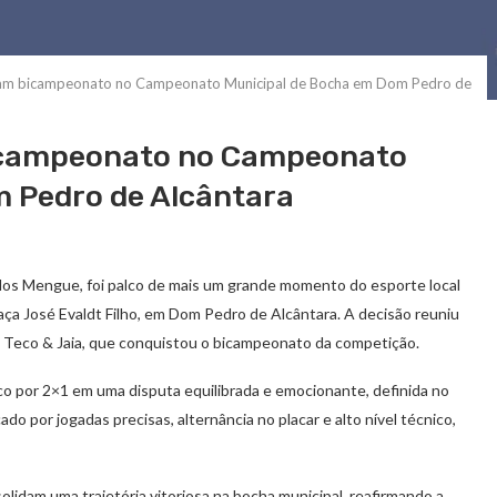
tam bicampeonato no Campeonato Municipal de Bocha em Dom Pedro de
bicampeonato no Campeonato
 Pedro de Alcântara
dos Mengue, foi palco de mais um grande momento do esporte local
ça José Evaldt Filho, em Dom Pedro de Alcântara. A decisão reuniu
pe Teco & Jaia, que conquistou o bicampeonato da competição.
ico por 2×1 em uma disputa equilibrada e emocionante, definida no
do por jogadas precisas, alternância no placar e alto nível técnico,
olidam uma trajetória vitoriosa na bocha municipal, reafirmando a