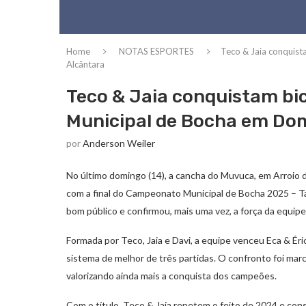
Home
NOTAS ESPORTES
Teco & Jaia conquis
Alcântara
Teco & Jaia conquistam 
Municipal de Bocha em Dom
por
Anderson Weiler
No último domingo (14), a cancha do Muvuca, em Arroio 
com a final do Campeonato Municipal de Bocha 2025 – Ta
bom público e confirmou, mais uma vez, a força da equi
Formada por Teco, Jaia e Davi, a equipe venceu Eca & Ér
sistema de melhor de três partidas. O confronto foi marca
valorizando ainda mais a conquista dos campeões.
Com o título, Teco & Jaia repetem o feito de 2024 e cons