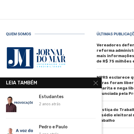
QUEM SOMOS
ÚLTIMAS PUBLICAÇ
Vereadores defen
reforma administ
mais informaçõe
de R$ 75 milhões
MPRS esclarece q
R. Manoel de Matos Pereira, 40 -
LEIA TAMBÉM
obras foram liber
Centro, Torres - RS, 95560-000
Guarita e nega li
anunciada pela Pr
Telefone: (51) 3664-4188
Estudantes
2 anos atrás
Email:
Justiça do Trabal
comercial@jornaldomar.combr
assédio eleitoral
Email:
trabalho
imprensa@jornaldomar.combr
Pedro e Paulo