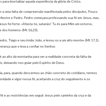
para imortalizar aquela experiência da glória de Cristo.
r a uma falta de compreensão manifestada pelos discípulos. Pouco
o Mestre e Pedro. Pedro começara professando sua fé em Jesus, mas,
Jesus foi forte: «Afasta-te, satanás! Tu és para Mim um estorvo,
s dos homens» (Mt 16,23).
Pedro, Tiago e seu irmão João, e levou-os a um alto monte» (Mt 17,1).
erança que o leva a confiar no Senhor.
 ao alto da montanha para ver a realidade concreta da falta de
s, deixando-nos guiar pelo Espírito de Deus.
ia, para, quando descermos ao chão concreto do cotidiano, termos
enidade e vigor nossa fé, aceitando a cruz do seguimento e os
 fé e as resistências em seguir Jesus pelo caminho da cruz e da