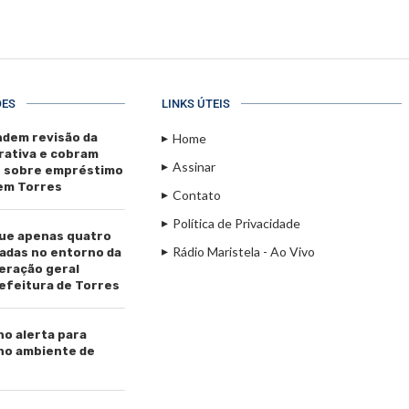
ÕES
LINKS ÚTEIS
dem revisão da
Home
rativa e cobram
Assinar
s sobre empréstimo
 em Torres
Contato
Política de Privacidade
ue apenas quatro
Rádio Maristela - Ao Vivo
adas no entorno da
beração geral
efeitura de Torres
ho alerta para
 no ambiente de