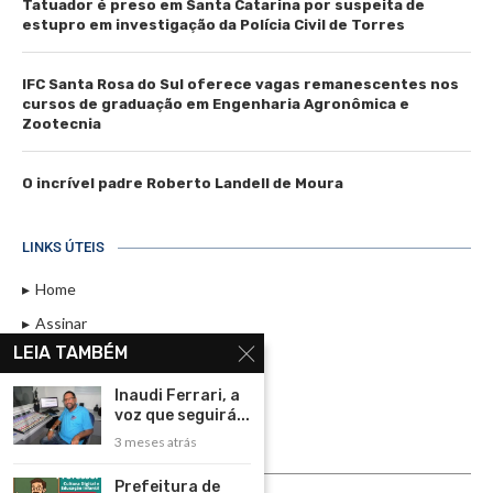
Tatuador é preso em Santa Catarina por suspeita de
estupro em investigação da Polícia Civil de Torres
IFC Santa Rosa do Sul oferece vagas remanescentes nos
cursos de graduação em Engenharia Agronômica e
Zootecnia
O incrível padre Roberto Landell de Moura
LINKS ÚTEIS
Home
Assinar
LEIA TAMBÉM
Contato
Política de Privacidade
Inaudi Ferrari, a
voz que seguirá...
Rádio Maristela - Ao Vivo
3 meses atrás
ASSINE
Prefeitura de