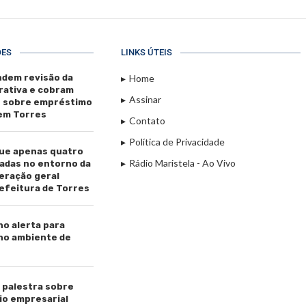
ÕES
LINKS ÚTEIS
dem revisão da
Home
rativa e cobram
Assinar
s sobre empréstimo
 em Torres
Contato
Política de Privacidade
ue apenas quatro
Rádio Maristela - Ao Vivo
adas no entorno da
beração geral
efeitura de Torres
ho alerta para
 no ambiente de
palestra sobre
io empresarial