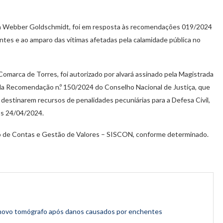
lica Webber Goldschmidt, foi em resposta às recomendações 019/2024
es e ao amparo das vítimas afetadas pela calamidade pública no
Comarca de Torres, foi autorizado por alvará assinado pela Magistrada
s da Recomendação n.º 150/2024 do Conselho Nacional de Justiça, que
destinarem recursos de penalidades pecuniárias para a Defesa Civil,
pós 24/04/2024.
ão de Contas e Gestão de Valores – SISCON, conforme determinado.
e novo tomógrafo após danos causados por enchentes