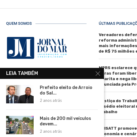
QUEM SOMOS
ÚLTIMAS PUBLICAÇ
Vereadores defen
reforma administ
mais informaçõe
de R$ 75 milhões
MPRS esclarece q
R. Manoel de Matos Pereira, 40 -
LEIA TAMBÉM
obras foram liber
Centro, Torres - RS, 95560-000
Guarita e nega li
anunciada pela Pr
Telefone: (51) 3664-4188
Prefeito eleito de Arroio
do Sal...
Email:
2 anos atrás
Justiça do Trabal
comercial@jornaldomar.combr
assédio eleitoral
Email:
trabalho
imprensa@jornaldomar.combr
Mais de 200 mil veículos
devem...
ACISATT promove 
2 anos atrás
economia e cenár