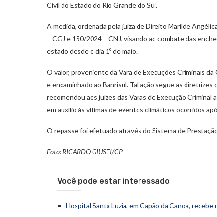
Civil do Estado do Rio Grande do Sul.
A medida, ordenada pela juíza de Direito Marilde Angé
– CGJ e 150/2024 – CNJ, visando ao combate das enchent
estado desde o dia 1º de maio.
O valor, proveniente da Vara de Execuções Criminais da 
e encaminhado ao Banrisul. Tal ação segue as diretrize
recomendou aos juízes das Varas de Execução Criminal a 
em auxílio às vítimas de eventos climáticos ocorridos a
O repasse foi efetuado através do Sistema de Prestaç
Foto: RICARDO GIUSTI/CP
Você pode estar interessado
Hospital Santa Luzia, em Capão da Canoa, receb