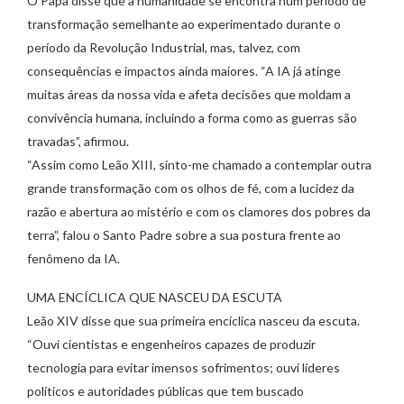
O Papa disse que a humanidade se encontra num período de
transformação semelhante ao experimentado durante o
período da Revolução Industrial, mas, talvez, com
consequências e impactos ainda maiores. “A IA já atinge
muitas áreas da nossa vida e afeta decisões que moldam a
convivência humana, incluindo a forma como as guerras são
travadas”, afirmou.
“Assim como Leão XIII, sinto-me chamado a contemplar outra
grande transformação com os olhos de fé, com a lucidez da
razão e abertura ao mistério e com os clamores dos pobres da
terra”, falou o Santo Padre sobre a sua postura frente ao
fenômeno da IA.
UMA ENCÍCLICA QUE NASCEU DA ESCUTA
Leão XIV disse que sua primeira encíclica nasceu da escuta.
“Ouvi cientistas e engenheiros capazes de produzir
tecnologia para evitar imensos sofrimentos; ouvi líderes
políticos e autoridades públicas que tem buscado