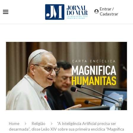
Entrar /
Cadastrar
Home
Religião
“A Inteligência Artificial precisa ser
desarmada”, disse Leão XIV sobre sua primeira encíclica “Magnifica