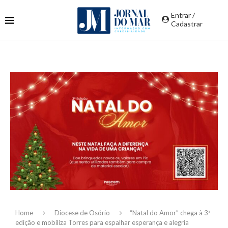
Entrar /
Cadastrar
Home
Diocese de Osório
“Natal do Amor” chega à 3ª
edição e mobiliza Torres para espalhar esperança e alegria