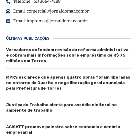
Telefone: (51) 3664-4188
Email:
comercial@jornaldomar.combr
Email:
imprensa@jornaldomar.combr
ÚLTIMAS PUBLICAÇÕES
Vereadores defendem revisão da reforma administrativa
e cobram mais informações sobre empréstimo de R$ 75
milhões em Torres
MPRS esclarece que apenas quatro obras foram liberadas
no entorno da Guarita e nega liberação geral anunciada
pela Prefeitura de Torres
Justiça do Trabalho alerta para assédio eleitoral no
ambiente de trabalho
ACISATT promove palestra sobre economia e cenário
empresarial