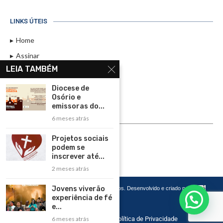
LINKS ÚTEIS
Home
Assinar
LEIA TAMBÉM
Contato
Política de Privacidade
Diocese de
Osório e
Rádio Maristela - Ao Vivo
emissoras do...
6 meses atrás
ASSINE
Projetos sociais
ASSINE
podem se
inscrever até...
2 meses atrás
Jovens viverão
Copyright 2026 – Todos os Direitos Reservados. Desenvolvido e criado por
Cadô
Agência de Marketing
experiência de fé
e...
6 meses atrás
Home
Contato
Política de Privacidade