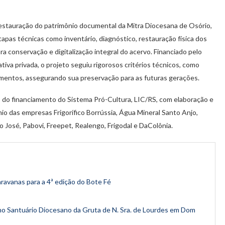
e restauração do patrimônio documental da Mitra Diocesana de Osório,
apas técnicas como inventário, diagnóstico, restauração física dos
 conservação e digitalização integral do acervo. Financiado pelo
ativa privada, o projeto seguiu rigorosos critérios técnicos, como
umentos, assegurando sua preservação para as futuras gerações.
s do financiamento do Sistema Pró-Cultura, LIC/RS, com elaboração e
io das empresas Frigorífico Borrússia, Água Mineral Santo Anjo,
José, Pabovi, Freepet, Realengo, Frigodal e DaColônia.
ravanas para a 4ª edição do Bote Fé
no Santuário Diocesano da Gruta de N. Sra. de Lourdes em Dom