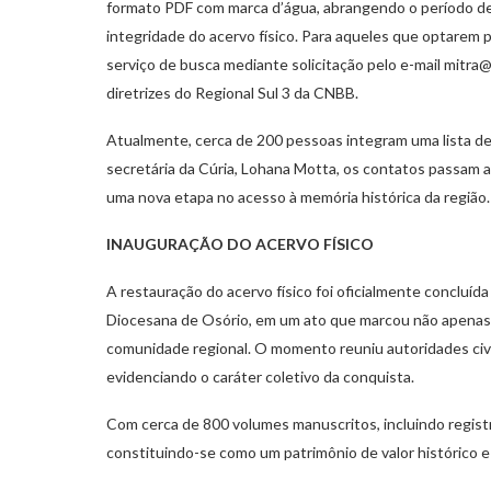
formato PDF com marca d’água, abrangendo o período d
integridade do acervo físico. Para aqueles que optarem p
serviço de busca mediante solicitação pelo e-mail
mitra@
diretrizes do Regional Sul 3 da CNBB.
Atualmente, cerca de 200 pessoas integram uma lista d
secretária da Cúria, Lohana Motta, os contatos passam 
uma nova etapa no acesso à memória histórica da região.
INAUGURAÇÃO DO ACERVO FÍSICO
A restauração do acervo físico foi oficialmente concluíd
Diocesana de Osório, em um ato que marcou não apenas 
comunidade regional. O momento reuniu autoridades civis 
evidenciando o caráter coletivo da conquista.
Com cerca de 800 volumes manuscritos, incluindo regis
constituindo-se como um patrimônio de valor histórico e i