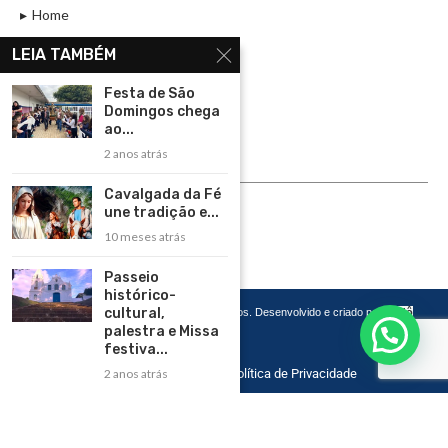
Home
Assinar
LEIA TAMBÉM
Contato
Festa de São
Política de Privacidade
Domingos chega
ao...
Rádio Maristela - Ao Vivo
2 anos atrás
ASSINE
Cavalgada da Fé
une tradição e...
ASSINE
10 meses atrás
Passeio
histórico-
cultural,
Copyright 2026 – Todos os Direitos Reservados. Desenvolvido e criado por
Cadô
Agência de Marketing
palestra e Missa
festiva...
2 anos atrás
Home
Contato
Política de Privacidade