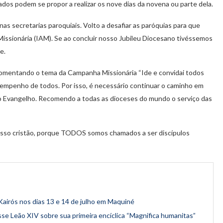
s podem se propor a realizar os nove dias da novena ou parte dela.
nas secretarias paroquiais. Volto a desafiar as paróquias para que
ssionária (IAM). Se ao concluir nosso Jubileu Diocesano tivéssemos
e.
omentando o tema da Campanha Missionária “Ide e convidai todos
o empenho de todos. Por isso, é necessário continuar o caminho em
 do Evangelho. Recomendo a todas as dioceses do mundo o serviço das
so cristão, porque TODOS somos chamados a ser discípulos
airós nos dias 13 e 14 de julho em Maquiné
disse Leão XIV sobre sua primeira encíclica “Magnifica humanitas”