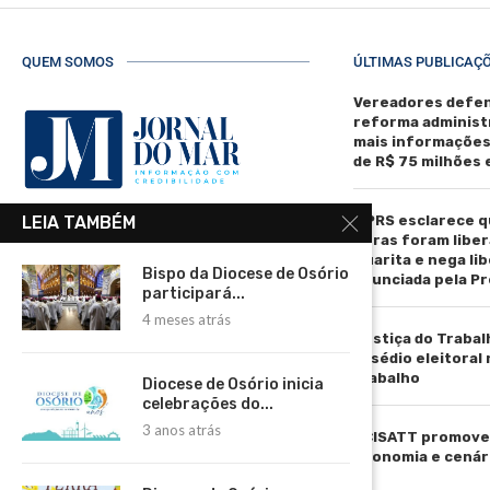
QUEM SOMOS
ÚLTIMAS PUBLICAÇ
Vereadores defen
reforma administ
mais informaçõe
de R$ 75 milhões
MPRS esclarece q
LEIA TAMBÉM
R. Manoel de Matos Pereira, 40 -
obras foram liber
Centro, Torres - RS, 95560-000
Guarita e nega li
Bispo da Diocese de Osório
anunciada pela Pr
Telefone: (51) 3664-4188
participará...
4 meses atrás
Email:
Justiça do Trabal
comercial@jornaldomar.combr
assédio eleitoral
Email:
trabalho
Diocese de Osório inicia
imprensa@jornaldomar.combr
celebrações do...
3 anos atrás
ACISATT promove 
economia e cenár