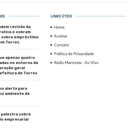
ÕES
LINKS ÚTEIS
dem revisão da
Home
rativa e cobram
Assinar
s sobre empréstimo
 em Torres
Contato
Política de Privacidade
ue apenas quatro
Rádio Maristela - Ao Vivo
adas no entorno da
beração geral
efeitura de Torres
ho alerta para
 no ambiente de
palestra sobre
io empresarial