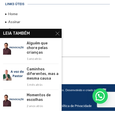
LINKS ÚTEIS
Home
Assinar
Contato
LEIA TAMBÉM
Política de Privacidade
Alguém que
Rádio Maristela - Ao Vivo
chore pelas
crianças
ASSINE
1 ano atrás
ASSINE
Caminhos
diferentes, mas a
mesma causa
1 mês atrás
Copyright 2026 – Todos os Direitos Reservados. Desenvolvido e criado por
Cadô
Agência de Marketing
Momentos de
escolhas
2 anos atrás
Home
Contato
Política de Privacidade