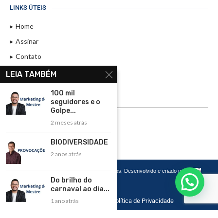
LINKS ÚTEIS
Home
Assinar
Contato
Política de Privacidade
LEIA TAMBÉM
Rádio Maristela - Ao Vivo
100 mil
seguidores e o
ASSINE
Golpe...
2 meses atrás
ASSINE
BIODIVERSIDADE
2 anos atrás
Copyright 2026 – Todos os Direitos Reservados. Desenvolvido e criado por
Cadô
Agência de Marketing
Do brilho do
carnaval ao dia...
1 ano atrás
Home
Contato
Política de Privacidade