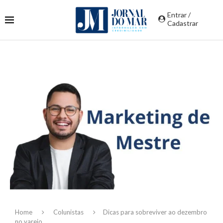
Entrar /
Cadastrar
Home
Colunistas
Dicas para sobreviver ao dezembro
no varejo