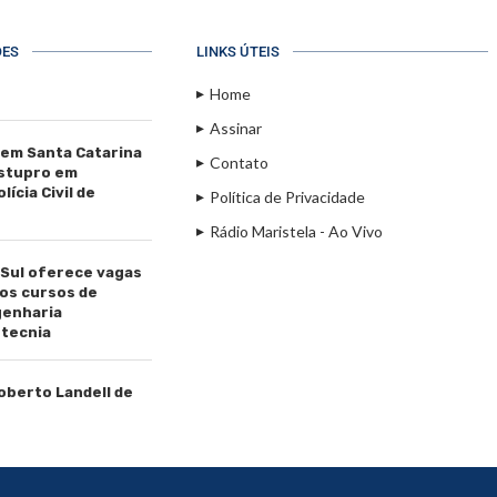
ÕES
LINKS ÚTEIS
Home
Assinar
 em Santa Catarina
Contato
estupro em
ícia Civil de
Política de Privacidade
Rádio Maristela - Ao Vivo
 Sul oferece vagas
os cursos de
genharia
tecnia
Roberto Landell de