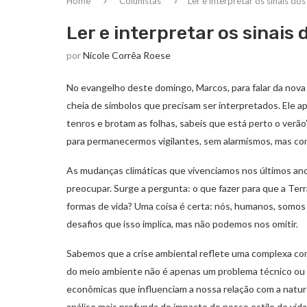
Home
Colunistas
Ler e interpretar os sinais do
Ler e interpretar os sinais
por
Nicole Corrêa Roese
No evangelho deste domingo, Marcos, para falar da nova 
cheia de símbolos que precisam ser interpretados. Ele 
tenros e brotam as folhas, sabeis que está perto o verão”
para permanecermos vigilantes, sem alarmismos, mas com
As mudanças climáticas que vivenciamos nos últimos ano
preocupar. Surge a pergunta: o que fazer para que a Ter
formas de vida? Uma coisa é certa: nós, humanos, somos
desafios que isso implica, mas não podemos nos omitir.
Sabemos que a crise ambiental reflete uma complexa com
do meio ambiente não é apenas um problema técnico ou 
econômicas que influenciam a nossa relação com a natur
análise mais profunda do impacto do nosso estilo de vida