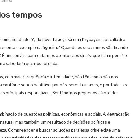
s tempos
 dos tempos
comunidade de fé, do novo Israel, usa uma linguagem apocalíptica
apresenta o exemplo da figueira: “Quando os seus ramos vão ficando
. É um convite para estarmos atentos aos sinais, que falam por si, e
 a sabedoria que nos foi dada.
s, com maior frequência e intensidade, não têm como não nos
ra continue sendo habitável por nós, seres humanos, e por todas as
 os principais responsáveis. Sentimo-nos pequenos diante dos
binação de questões políticas, econômicas e sociais. A degradação
natural, mas também um resultado de decisões políticas e
eza. Compreender e buscar soluções para essa crise exige uma
 e das prioridades dos gestores públicos e privados, além de esforços