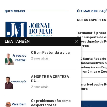
QUEM SOMOS
ÚLTIMAS PUBLICAÇ
NOTAS ESPORTES
Tatuador é preso
por suspeita de 
LEIA TAMBÉM
investigação da Pol
Torres
R. Manoel de Matos Pereira, 40 -
O Bom Pastor dá a vida
Centro, Torres - RS, 95560-000
2 anos atrás
IFC Santa Rosa do
Telefone: (51) 3664-4188
remanescentes n
graduação em En
Email:
Agronômica e Zoo
comercial@jornaldomar.combr
A MORTE E A CERTEZA
Email:
DA...
imprensa@jornaldomar.combr
O incrível padre 
2 anos atrás
Moura
Os problemas são como
despertadores