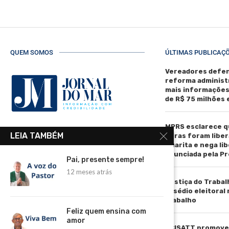
QUEM SOMOS
ÚLTIMAS PUBLICAÇ
Vereadores defen
reforma administ
mais informaçõe
de R$ 75 milhões
MPRS esclarece q
R. Manoel de Matos Pereira, 40 -
LEIA TAMBÉM
obras foram liber
Centro, Torres - RS, 95560-000
Guarita e nega li
anunciada pela Pr
Telefone: (51) 3664-4188
Pai, presente sempre!
12 meses atrás
Email:
Justiça do Trabal
comercial@jornaldomar.combr
assédio eleitoral
Email:
trabalho
imprensa@jornaldomar.combr
Feliz quem ensina com
amor
ACISATT promove 