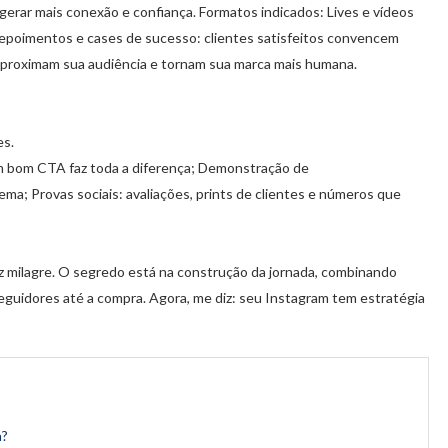
erar mais conexão e confiança. Formatos indicados: Lives e vídeos
Depoimentos e cases de sucesso: clientes satisfeitos convencem
aproximam sua audiência e tornam sua marca mais humana.
es.
m bom CTA faz toda a diferença; Demonstração de
ma; Provas sociais: avaliações, prints de clientes e números que
z milagre. O segredo está na construção da jornada, combinando
seguidores até a compra. Agora, me diz: seu Instagram tem estratégia
a?