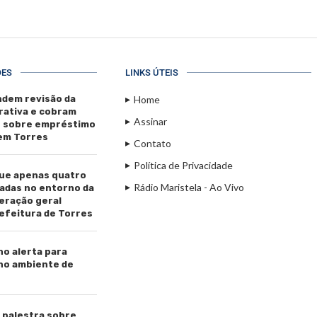
ÕES
LINKS ÚTEIS
dem revisão da
Home
rativa e cobram
Assinar
s sobre empréstimo
 em Torres
Contato
Política de Privacidade
ue apenas quatro
Rádio Maristela - Ao Vivo
adas no entorno da
beração geral
efeitura de Torres
ho alerta para
 no ambiente de
palestra sobre