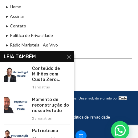
Home
Assinar
Contato
Política de Privacidade
Rádio Maristela - Ao Vivo
LEIA TAMBÉM
ASSINE
Conteúdo de
ASSINE
Milhões com
Custo Zero:...
1 ano atrás
Copyright 2026 – Todos os Direitos Reservados. Desenvolvido e criado por
Cadô
Momento de
Agência de Marketing
reconstrução do
nosso Estado
Home
Contato
Política de Privacidade
2 anos atrás
Patriotismo