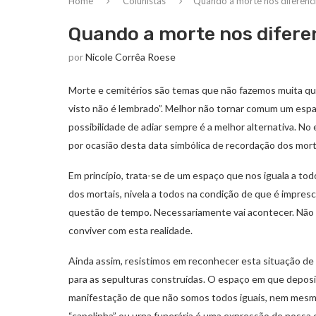
Home
Colunistas
Quando a morte nos diferenc
Quando a morte nos difere
por
Nicole Corrêa Roese
Morte e cemitérios são temas que não fazemos muita que
visto não é lembrado”. Melhor não tornar comum um esp
possibilidade de adiar sempre é a melhor alternativa. N
por ocasião desta data simbólica de recordação dos mort
Em princípio, trata-se de um espaço que nos iguala a to
dos mortais, nivela a todos na condição de que é impre
questão de tempo. Necessariamente vai acontecer. Não
conviver com esta realidade.
Ainda assim, resistimos em reconhecer esta situação de 
para as sepulturas construídas. O espaço em que depos
manifestação de que não somos todos iguais, nem mesm
“capelinha” ou urna funerária é uma expressão de nossa