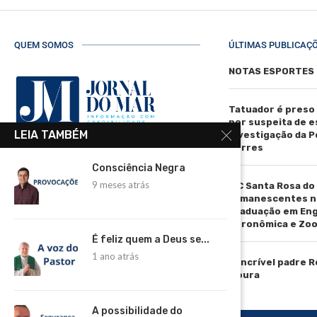
QUEM SOMOS
ÚLTIMAS PUBLICAÇ
NOTAS ESPORTES
Tatuador é preso
por suspeita de 
LEIA TAMBÉM
investigação da Pol
Torres
R. Manoel de Matos Pereira, 40 -
Consciência Negra
Centro, Torres - RS, 95560-000
9 meses atrás
IFC Santa Rosa do
Telefone: (51) 3664-4188
remanescentes n
graduação em En
Email:
Agronômica e Zoo
comercial@jornaldomar.combr
É feliz quem a Deus se...
Email:
1 ano atrás
imprensa@jornaldomar.combr
O incrível padre 
Moura
A possibilidade do