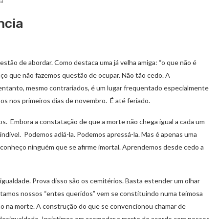
ia
ncia
stão de abordar. Como destaca uma já velha amiga: “o que não é
aço que não fazemos questão de ocupar. Não tão cedo. A
o entanto, mesmo contrariados, é um lugar frequentado especialmente
os nos primeiros dias de novembro. É até feriado.
dos. Embora a constatação de que a morte não chega igual a cada um
scindível. Podemos adiá-la. Podemos apressá-la. Mas é apenas uma
 conheço ninguém que se afirme imortal. Aprendemos desde cedo a
igualdade. Prova disso são os cemitérios. Basta estender um olhar
itamos nossos “entes queridos” vem se constituindo numa teimosa
o na morte. A construção do que se convencionou chamar de
 desigualdade. Insistimos em acomodar a morte de acordo com nossos