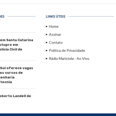
ÕES
LINKS ÚTEIS
Home
Assinar
 em Santa Catarina
Contato
estupro em
ícia Civil de
Política de Privacidade
Rádio Maristela - Ao Vivo
 Sul oferece vagas
os cursos de
genharia
tecnia
Roberto Landell de