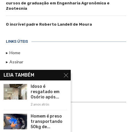
cursos de graduação em Engenharia Agronômica e
Zootecnia
O incrível padre Roberto Landell de Moura
LINKS ÚTEIS
Home
Assinar
Contato
LEIA TAMBÉM
Política de Privacidade
Idoso é
Rádio Maristela - Ao Vivo
resgatado em
Osório após...
ASSINE
2 anos atrás
ASSINE
Homem é preso
transportando
50kg de...