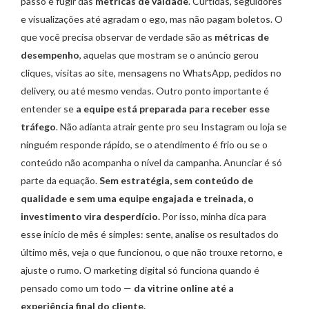
passo é fugir das
métricas de vaidade
. Curtidas, seguidores
e visualizações até agradam o ego, mas não pagam boletos. O
que você precisa observar de verdade são as
métricas de
desempenho
, aquelas que mostram se o anúncio gerou
cliques, visitas ao site, mensagens no WhatsApp, pedidos no
delivery, ou até mesmo vendas. Outro ponto importante é
entender se
a equipe está preparada para receber esse
tráfego
. Não adianta atrair gente pro seu Instagram ou loja se
ninguém responde rápido, se o atendimento é frio ou se o
conteúdo não acompanha o nível da campanha. Anunciar é só
parte da equação.
Sem estratégia, sem conteúdo de
qualidade e sem uma equipe engajada e treinada, o
investimento vira desperdício.
Por isso, minha dica para
esse início de mês é simples: sente, analise os resultados do
último mês, veja o que funcionou, o que não trouxe retorno, e
ajuste o rumo. O marketing digital só funciona quando é
pensado como um todo —
da vitrine online até a
experiência final do cliente.