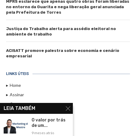
MPRS esclarece que apenas quatro obras foram liberadas
no entorno da Guarita e nega liberação geral anunciada
pela Prefeitura de Torres
Justiça do Trabalho alerta para assédio eleitoral no
ambiente de trabalho
ACISATT promove palestra sobre economia e cenário
empresarial
LINKS ÚTEIS
Home
Assinar
Contato
LEIA TAMBÉM
Política de Privacidade
O valor por trás
Rádio Maristela - Ao Vivo
de um...
9 meses atrás
ASSINE