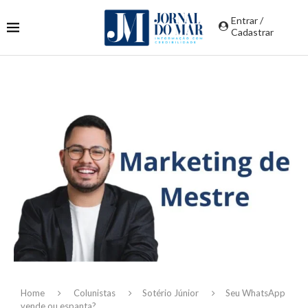
Entrar /
Cadastrar
Home
Colunistas
Sotério Júnior
Seu WhatsApp
vende ou espanta?