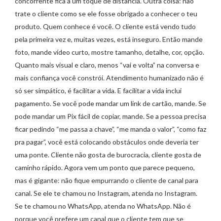
concorrente fica a um toque de distância. Outra coisa: não
trate o cliente como se ele fosse obrigado a conhecer o teu
produto. Quem conhece é você. O cliente está vendo tudo
pela primeira vez e, muitas vezes, está inseguro. Então mande
foto, mande vídeo curto, mostre tamanho, detalhe, cor, opção.
Quanto mais visual e claro, menos “vai e volta” na conversa e
mais confiança você constrói. Atendimento humanizado não é
só ser simpático, é facilitar a vida. E facilitar a vida inclui
pagamento. Se você pode mandar um link de cartão, mande. Se
pode mandar um Pix fácil de copiar, mande. Se a pessoa precisa
ficar pedindo “me passa a chave”, “me manda o valor”, “como faz
pra pagar”, você está colocando obstáculos onde deveria ter
uma ponte. Cliente não gosta de burocracia, cliente gosta de
caminho rápido. Agora vem um ponto que parece pequeno,
mas é gigante: não fique empurrando o cliente de canal para
canal. Se ele te chamou no Instagram, atenda no Instagram.
Se te chamou no WhatsApp, atenda no WhatsApp. Não é
porque você prefere um canal que o cliente tem que se