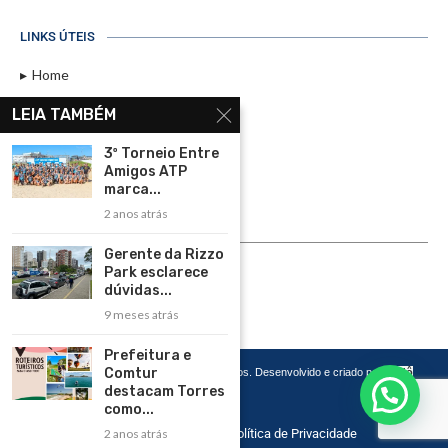
LINKS ÚTEIS
Home
Assinar
LEIA TAMBÉM
Contato
3º Torneio Entre
Política de Privacidade
Amigos ATP
marca...
Rádio Maristela - Ao Vivo
2 anos atrás
ASSINE
Gerente da Rizzo
Park esclarece
ASSINE
dúvidas...
9 meses atrás
Prefeitura e
Comtur
Copyright 2026 – Todos os Direitos Reservados. Desenvolvido e criado por
Cadô
Agência de Marketing
destacam Torres
como...
2 anos atrás
Home
Contato
Política de Privacidade