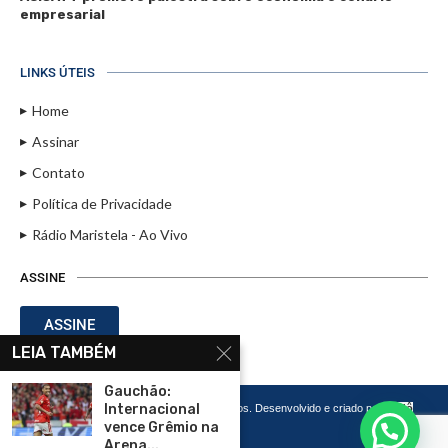
empresarial
LINKS ÚTEIS
Home
Assinar
Contato
Política de Privacidade
Rádio Maristela - Ao Vivo
ASSINE
ASSINE
LEIA TAMBÉM
Gauchão:
Internacional
Copyright 2026 – Todos os Direitos Reservados. Desenvolvido e criado por
Cadô
Agência de Marketing
vence Grêmio na
Arena...