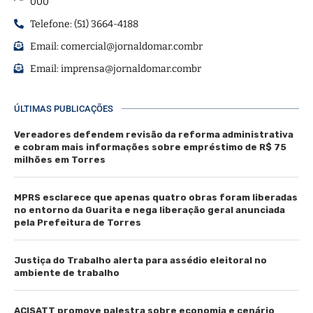
000
Telefone: (51) 3664-4188
Email:
comercial@jornaldomar.combr
Email:
imprensa@jornaldomar.combr
ÚLTIMAS PUBLICAÇÕES
Vereadores defendem revisão da reforma administrativa
e cobram mais informações sobre empréstimo de R$ 75
milhões em Torres
MPRS esclarece que apenas quatro obras foram liberadas
no entorno da Guarita e nega liberação geral anunciada
pela Prefeitura de Torres
Justiça do Trabalho alerta para assédio eleitoral no
ambiente de trabalho
ACISATT promove palestra sobre economia e cenário