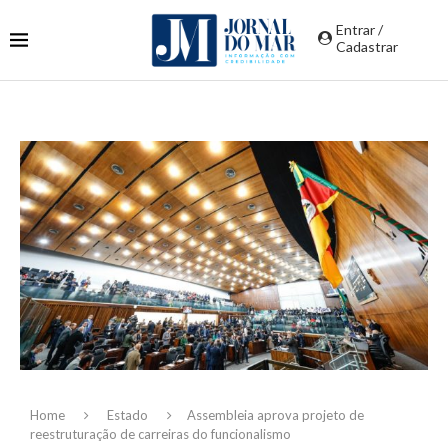
Entrar /
Cadastrar
Home
Estado
Assembleia aprova projeto de
reestruturação de carreiras do funcionalismo