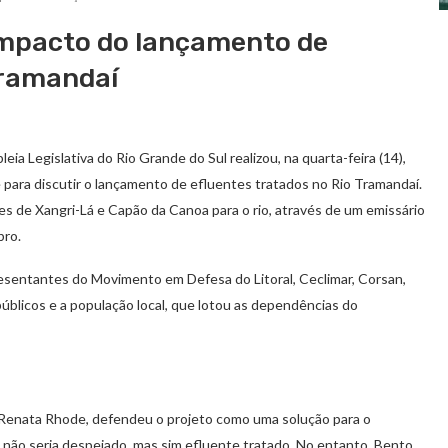
impacto do lançamento de
Tramandaí
 Legislativa do Rio Grande do Sul realizou, na quarta-feira (14),
para discutir o lançamento de efluentes tratados no Rio Tramandaí.
s de Xangri-Lá e Capão da Canoa para o rio, através de um emissário
bro.
esentantes do Movimento em Defesa do Litoral, Ceclimar, Corsan,
públicos e a população local, que lotou as dependências do
 Renata Rhode, defendeu o projeto como uma solução para o
 não seria despejado, mas sim efluente tratado. No entanto, Bento