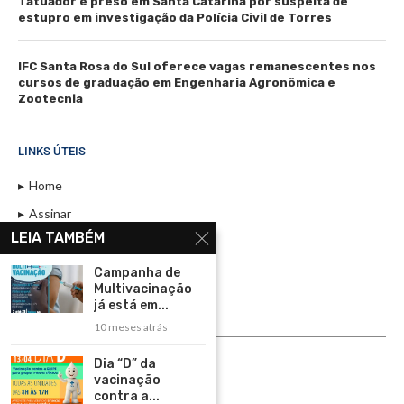
Tatuador é preso em Santa Catarina por suspeita de
estupro em investigação da Polícia Civil de Torres
IFC Santa Rosa do Sul oferece vagas remanescentes nos
cursos de graduação em Engenharia Agronômica e
Zootecnia
LINKS ÚTEIS
Home
Assinar
LEIA TAMBÉM
Contato
Política de Privacidade
Campanha de
Multivacinação
Rádio Maristela - Ao Vivo
já está em...
10 meses atrás
ASSINE
Dia “D” da
ASSINE
vacinação
contra a...