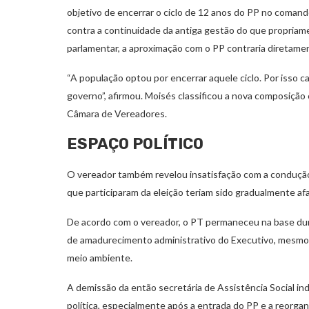
objetivo de encerrar o ciclo de 12 anos do PP no comando 
contra a continuidade da antiga gestão do que propriamen
parlamentar, a aproximação com o PP contraria diretame
“A população optou por encerrar aquele ciclo. Por isso
governo”, afirmou. Moisés classificou a nova composição
Câmara de Vereadores.
ESPAÇO POLÍTICO
O vereador também revelou insatisfação com a condução 
que participaram da eleição teriam sido gradualmente a
De acordo com o vereador, o PT permaneceu na base dur
de amadurecimento administrativo do Executivo, mesmo d
meio ambiente.
A demissão da então secretária de Assistência Social in
política, especialmente após a entrada do PP e a reorgan