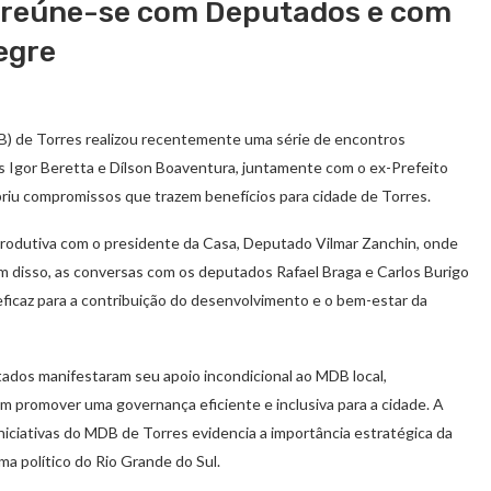
s reúne-se com Deputados e com
egre
) de Torres realizou recentemente uma série de encontros
s Igor Beretta e Dílson Boaventura, juntamente com o ex-Prefeito
priu compromissos que trazem benefícios para cidade de Torres.
 produtiva com o presidente da Casa, Deputado Vilmar Zanchin, onde
ém disso, as conversas com os deputados Rafael Braga e Carlos Burigo
eficaz para a contribuição do desenvolvimento e o bem-estar da
utados manifestaram seu apoio incondicional ao MDB local,
m promover uma governança eficiente e inclusiva para a cidade. A
iciativas do MDB de Torres evidencia a importância estratégica da
ma político do Rio Grande do Sul.