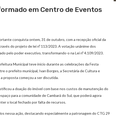
formado em Centro de Eventos
ortante conquista ontem, 31 de outubro, com a recepção oficial da
avés do projeto de lei nº 113/2023. A votação unânime dos
ado pelo poder executivo, transformando-o na Lei nº 4.109/2023.
feitura Municipal teve início durante as celebrações da Festa
e o prefeito municipal, Ivan Borges, a Secretária de Cultura e
, a proposta começou a ser discutida.
justificou a doação do imóvel com base nos custos de manutenção do
se espaço para a comunidade de Cambará do Sul, que poderá agora
er o local fechado por falta de recursos.
vidos nessa ação, destacando especialmente a patronagem do CTG 29