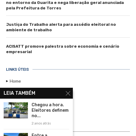
no entorno da Guarita e nega liberação geral anunciada
pela Prefeitura de Torres
Justiça do Trabalho alerta para assédio eleitoral no
ambiente de trabalho
ACISATT promove palestra sobre economia e cenário
empresarial
LINKS ÚTEIS
Home
Assinar
LEIA TAMBÉM
Contato
Chegou a hora.
Política de Privacidade
Eleitores definem
no...
Rádio Maristela - Ao Vivo
2 anos atrás
ASSINE
Entre a