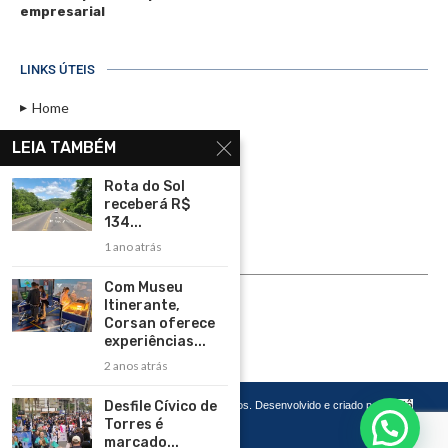
empresarial
LINKS ÚTEIS
Home
Assinar
LEIA TAMBÉM
Contato
Rota do Sol
Política de Privacidade
receberá R$
134...
Rádio Maristela - Ao Vivo
1 ano atrás
ASSINE
Com Museu
Itinerante,
ASSINE
Corsan oferece
experiências...
2 anos atrás
Desfile Cívico de
Copyright 2026 – Todos os Direitos Reservados. Desenvolvido e criado por
Cadô
Agência de Marketing
Torres é
marcado...