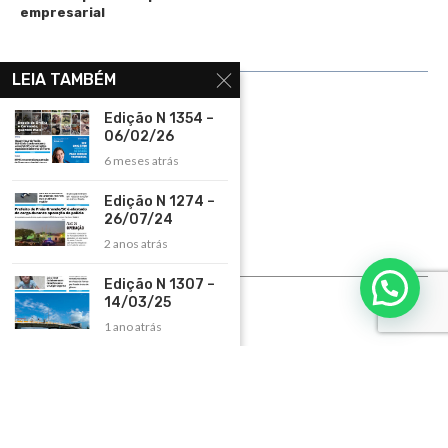
empresarial
LINKS ÚTEIS
LEIA TAMBÉM
Home
Edição N 1354 –
06/02/26
Assinar
6 meses atrás
Contato
Edição N 1274 –
Política de Privacidade
26/07/24
Rádio Maristela - Ao Vivo
2 anos atrás
ASSINE
Edição N 1307 –
14/03/25
ASSINE
1 ano atrás
Copyright 2026 – Todos os Direitos Reservados. Desenvolvido e criado por
Cadô
Agência de Marketing