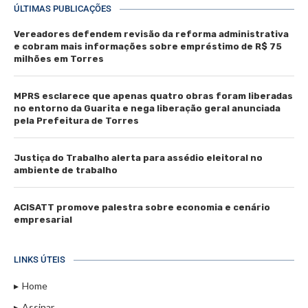
000
Telefone: (51) 3664-4188
Email:
comercial@jornaldomar.combr
Email:
imprensa@jornaldomar.combr
ÚLTIMAS PUBLICAÇÕES
Vereadores defendem revisão da reforma administrativa
e cobram mais informações sobre empréstimo de R$ 75
milhões em Torres
MPRS esclarece que apenas quatro obras foram liberadas
no entorno da Guarita e nega liberação geral anunciada
pela Prefeitura de Torres
Justiça do Trabalho alerta para assédio eleitoral no
ambiente de trabalho
ACISATT promove palestra sobre economia e cenário