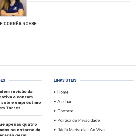
LE CORRÊA ROESE
ÕES
LINKS ÚTEIS
dem revisão da
Home
rativa e cobram
Assinar
s sobre empréstimo
 em Torres
Contato
Política de Privacidade
ue apenas quatro
Rádio Maristela - Ao Vivo
adas no entorno da
beração geral