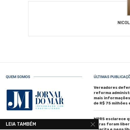
NICO
QUEM SOMOS
ÚLTIMAS PUBLICAÇ
Vereadores defen
reforma administ
mais informaçõe
de R$ 75 milhões
MPRS esclarece q
R. Manoel de Matos Pereira, 40 -
LEIA TAMBÉM
obras foram liber
Centro, Torres - RS, 95560-000
Guarita e nega li