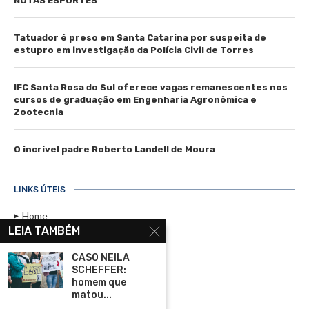
NOTAS ESPORTES
Tatuador é preso em Santa Catarina por suspeita de
estupro em investigação da Polícia Civil de Torres
IFC Santa Rosa do Sul oferece vagas remanescentes nos
cursos de graduação em Engenharia Agronômica e
Zootecnia
O incrível padre Roberto Landell de Moura
LINKS ÚTEIS
Home
LEIA TAMBÉM
Assinar
CASO NEILA
Contato
SCHEFFER:
Política de Privacidade
homem que
matou...
Rádio Maristela - Ao Vivo