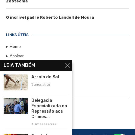
Zootecnia
O incrível padre Roberto Landell de Moura
LINKS ÚTEIS
Home
Assinar
LEIA TAMBÉM
Contato
Política de Privacidade
Arroio do Sal
Rádio Maristela - Ao Vivo
3 anos atrás
ASSINE
Delegacia
Especializada na
ASSINE
Repressão aos
Crimes...
10 meses atrás