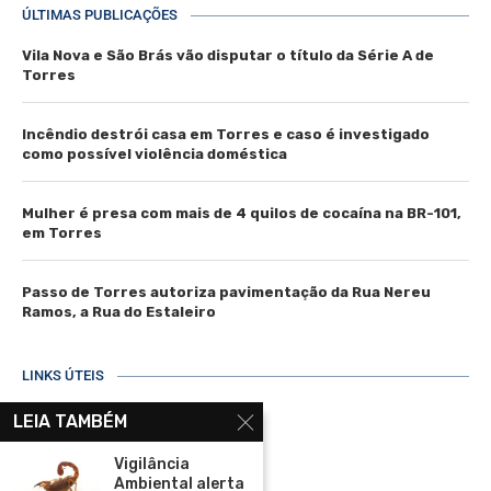
ÚLTIMAS PUBLICAÇÕES
Vila Nova e São Brás vão disputar o título da Série A de
Torres
Incêndio destrói casa em Torres e caso é investigado
como possível violência doméstica
Mulher é presa com mais de 4 quilos de cocaína na BR-101,
em Torres
Passo de Torres autoriza pavimentação da Rua Nereu
Ramos, a Rua do Estaleiro
LINKS ÚTEIS
Home
LEIA TAMBÉM
Assinar
Vigilância
Ambiental alerta
Contato