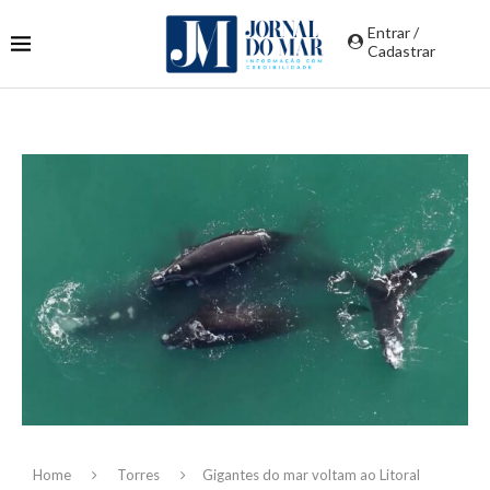
Entrar /
Cadastrar
Home
Torres
Gigantes do mar voltam ao Litoral