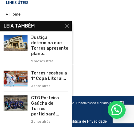
LINKS ÚTEIS
Home
Assinar
LEIA TAMBÉM
Contato
Justiça
Política de Privacidade
determina que
Torres apresente
Rádio Maristela - Ao Vivo
plano...
5 meses atrás
ASSINE
Torres recebeu a
ASSINE
1° Copa Litoral...
3 anos atrás
CTG Porteira
Gaúcha de
Copyright 2026 – Todos os Direitos Reservados. Desenvolvido e criado por
Cadô
Agência de Marketing
Torres
participará...
2 anos atrás
Home
Contato
Política de Privacidade