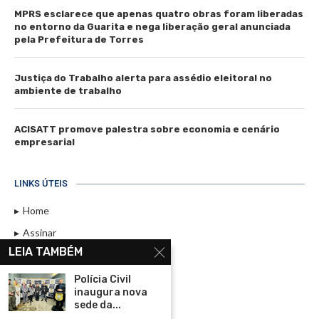
MPRS esclarece que apenas quatro obras foram liberadas
no entorno da Guarita e nega liberação geral anunciada
pela Prefeitura de Torres
Justiça do Trabalho alerta para assédio eleitoral no
ambiente de trabalho
ACISATT promove palestra sobre economia e cenário
empresarial
LINKS ÚTEIS
Home
Assinar
LEIA TAMBÉM
Contato
Política de Privacidade
Polícia Civil
inaugura nova
Rádio Maristela - Ao Vivo
sede da...