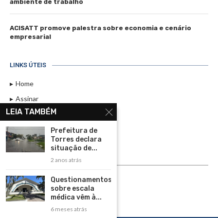
ambiente de trabalho
ACISATT promove palestra sobre economia e cenário
empresarial
LINKS ÚTEIS
Home
Assinar
LEIA TAMBÉM
Contato
Política de Privacidade
Prefeitura de
Torres declara
Rádio Maristela - Ao Vivo
situação de...
2 anos atrás
ASSINE
Questionamentos
ASSINE
sobre escala
médica vêm à...
6 meses atrás