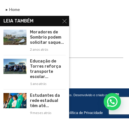
Home
Assinar
LEIA TAMBÉM
Contato
Moradores de
Política de Privacidade
Sombrio podem
solicitar saque...
Rádio Maristela - Ao Vivo
2 anos atrás
ASSINE
Educação de
Torres reforça
ASSINE
transporte
escolar...
1 ano atrás
Estudantes da
Copyright 2026 – Todos os Direitos Reservados. Desenvolvido e criado por
Cadô
Agência de Marketing
rede estadual
têm até...
9 meses atrás
Home
Contato
Política de Privacidade