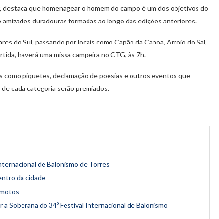
er, destaca que homenagear o homem do campo é um dos objetivos do
 amizades duradouras formadas ao longo das edições anteriores.
ares do Sul, passando por locais como Capão da Canoa, Arroio do Sal,
artida, haverá uma missa campeira no CTG, às 7h.
es como piquetes, declamação de poesias e outros eventos que
 de cada categoria serão premiados.
Internacional de Balonismo de Torres
entro da cidade
 motos
r a Soberana do 34º Festival Internacional de Balonismo