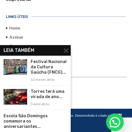
LINKS ÚTEIS
Home
Assinar
Contato
LEIA TAMBÉM
Política de Privacidade
Festival Nacional
Rádio Maristela - Ao Vivo
da Cultura
Gaúcha (FNCG)...
ASSINE
12 meses atrás
ASSINE
Torres terá uma
virada de ano...
3 anos atrás
Escola São Domingos
Copyright 2026 – Todos os Direitos Reservados. Desenvolvido e criado por
Cadô
Agência de Marketing
comemora os
aniversariantes...