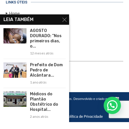
LINKS ÚTEIS
Home
LEIA TAMBÉM
Assinar
AGOSTO
Contato
DOURADO: “Nos
Política de Privacidade
primeiros dias,
o...
Rádio Maristela - Ao Vivo
12 meses atrás
ASSINE
Prefeito de Dom
Pedro de
ASSINE
Alcântara...
1 ano atrás
Médicos do
Plantão
Copyright 2026 – Todos os Direitos Reservados. Desenvolvido e criado por
Cadô
Agência de Marketing
Obstétrico do
Hospital...
Home
Contato
Política de Privacidade
2 anos atrás