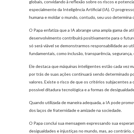
globais, convidando à reflexão sobre os riscos e potenc
especialmente da Inteligência Artificial (IA). O progress
humana e moldar o mundo, contudo, seu uso determina o
O Papa enfatiza que a IA abrange uma ampla gama de at
desenvolvimento contribuirá positivamente para o futur
só será viável se demonstrarmos responsabilidade ao uti
fundamentais, como inclusão, transparência, segurança, e
Ele destaca que máquinas inteligentes estão cada vez ma
por trás de suas ações continuará sendo determinado p
valores. Existe o risco de que os critérios subjacentes
possível ditadura tecnológica e a formas de desigualdade
Quando utilizada de maneira adequada, a IA pode promov
dos laços de fraternidade e amizade na sociedade.
O Papa conclui sua mensagem expressando sua esperança 
desigualdades e injustiças no mundo, mas, ao contrário, c