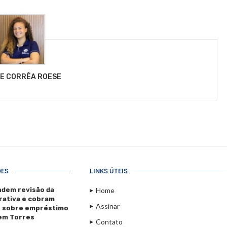
LE CORRÊA ROESE
ÕES
LINKS ÚTEIS
dem revisão da
Home
rativa e cobram
Assinar
s sobre empréstimo
 em Torres
Contato