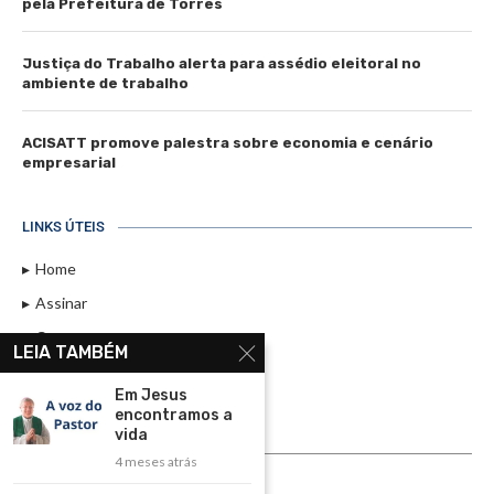
pela Prefeitura de Torres
Justiça do Trabalho alerta para assédio eleitoral no
ambiente de trabalho
ACISATT promove palestra sobre economia e cenário
empresarial
LINKS ÚTEIS
Home
Assinar
Contato
LEIA TAMBÉM
Política de Privacidade
Em Jesus
Rádio Maristela - Ao Vivo
encontramos a
vida
ASSINE
4 meses atrás