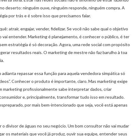
ar no deserto: ninguém ouve, ninguém responde, ninguém compra. A
gia por trás e é sobre isso que precisamos falar.
ê: atrair, engajar, vender, fidelizar. Se você não sabe qual o objetivo
vai entender. Marketing é planejamento, é conhecer o público, é ter
em estratégia é só decoração. Agora, uma rede social com propósito
gerar resultados reais. O marketing de mestre não faz barulho à toa
ia.
o adianta repassar essa função para aquela vendedora simpática só
deos”. Conhecer o produto é importante, claro. Mas marketing exige
 marketing profissionalmente sabe interpretar dados, criar
onsumidor e, principalmente, transformar tudo isso em resultado.
spreparado, por mais bem-intencionado que seja, você está apenas
er o divisor de águas no seu negócio. Um bom consultor não vai mudar
pegar os materiais que você já produz, ouvir sua equipe, entender seus