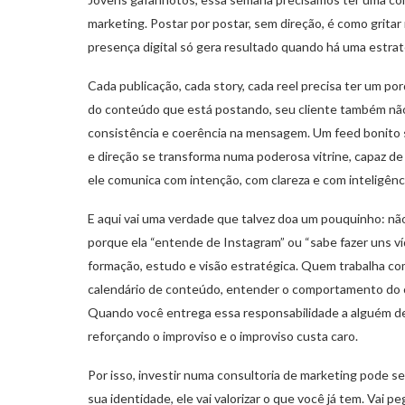
marketing. Postar por postar, sem direção, é como grit
presença digital só gera resultado quando há uma estraté
Cada publicação, cada story, cada reel precisa ter um porqu
do conteúdo que está postando, seu cliente também não 
consistência e coerência na mensagem. Um feed bonito s
e direção se transforma numa poderosa vitrine, capaz de 
ele comunica com intenção, com clareza e com inteligênc
E aqui vai uma verdade que talvez doa um pouquinho: nã
porque ela “entende de Instagram” ou “sabe fazer uns ví
formação, estudo e visão estratégica. Quem trabalha com
calendário de conteúdo, entender o comportamento do c
Quando você entrega essa responsabilidade a alguém de
reforçando o improviso e o improviso custa caro.
Por isso, investir numa consultoria de marketing pode s
sua identidade, ele vai valorizar o que você já tem. Vai 