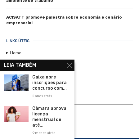
ambiente de trabalho
ACISATT promove palestra sobre economia e cenário
empresarial
LINKS ÚTEIS
Home
Assinar
LEIA TAMBÉM
Contato
Caixa abre
Política de Privacidade
inscrições para
concurso com...
Rádio Maristela - Ao Vivo
2 anos atrás
ASSINE
Câmara aprova
licença
ASSINE
menstrual de
até...
9 meses atrás