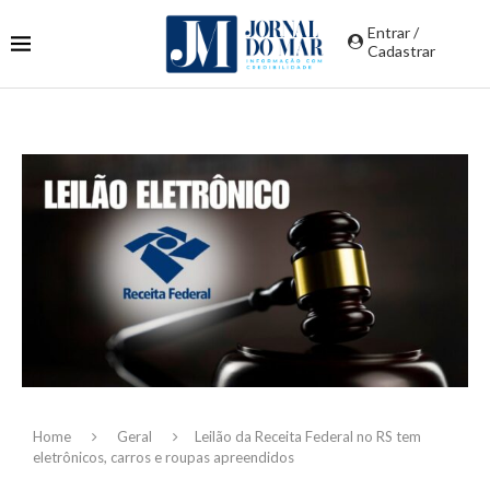
Entrar /
Cadastrar
Home
Geral
Leilão da Receita Federal no RS tem
eletrônicos, carros e roupas apreendidos