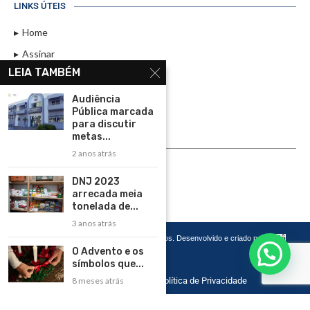
LINKS ÚTEIS
Home
Assinar
LEIA TAMBÉM
Contato
Política de Privacidade
Audiência
Pública marcada
Rádio Maristela - Ao Vivo
para discutir
metas...
ASSINE
2 anos atrás
ASSINE
DNJ 2023
arrecada meia
tonelada de...
3 anos atrás
Copyright 2026 – Todos os Direitos Reservados. Desenvolvido e criado por
Cadô
Agência de Marketing
O Advento e os
símbolos que...
8 meses atrás
Home
Contato
Política de Privacidade